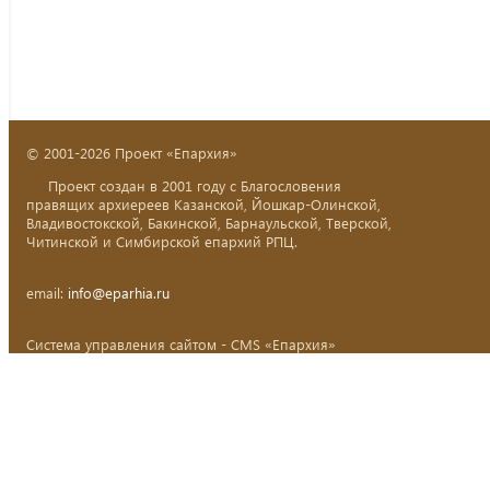
© 2001-2026 Проект «Епархия»
Проект создан в 2001 году с Благословения
правящих архиереев Казанской, Йошкар-Олинской,
Владивостокской, Бакинской, Барнаульской, Тверской,
Читинской и Симбирской епархий РПЦ.
email:
info@eparhia.ru
Система управления сайтом - CMS «Епархия»