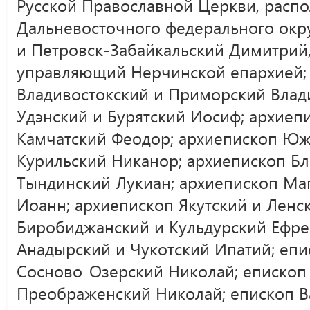
Русской Православной Церкви, расп
Дальневосточного федерального окр
и Петровск-Забайкальский Димитрий
управляющий Нерчинской епархией;
Владивостокский и Приморский Влад
Удэнский и Бурятский Иосиф; архиеп
Камчатский Феодор; архиепископ Юж
Курильский Никанор; архиепископ Б
Тындинский Лукиан; архиепископ Ма
Иоанн; архиепископ Якутский и Ленс
Биробиджанский и Кульдурский Ефре
Анадырский и Чукотский Ипатий; епи
Сосново-Озерский Николай; епископ
Преображенский Николай; епископ В