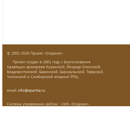
© 2001-2026 Проект «Епархия»
Проект создан в 2001 году с Благословения
правящих архиереев Казанской, Йошкар-Олинской,
Владивостокской, Бакинской, Барнаульской, Тверской,
Читинской и Симбирской епархий РПЦ.
email:
info@eparhia.ru
Система управления сайтом - CMS «Епархия»