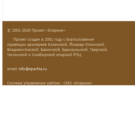
© 2001-2026 Проект «Епархия»
Проект создан в 2001 году с Благословения
правящих архиереев Казанской, Йошкар-Олинской,
Владивостокской, Бакинской, Барнаульской, Тверской,
Читинской и Симбирской епархий РПЦ.
email:
info@eparhia.ru
Система управления сайтом - CMS «Епархия»