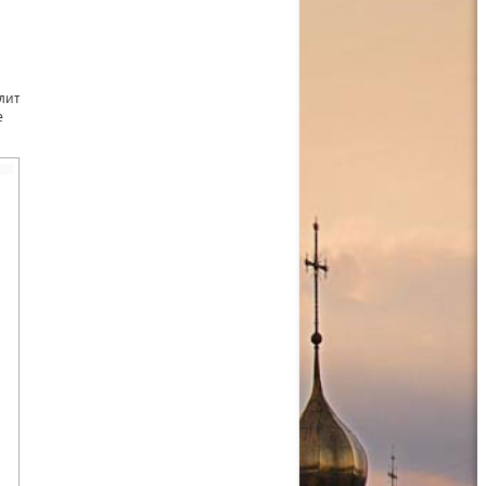
лит
е