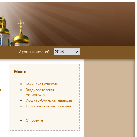
Архив новостей:
Меню
Бакинская епархия
м
Владивостокская
митрополия
Йошкар-Олинская епархия
Татарстанская митрополия
О проекте