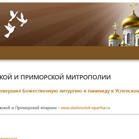
СКОЙ И ПРИМОРСКОЙ МИТРОПОЛИИ
овершил Божественную литургию и панихиду в Успенско
окской и Приморской епархии -
www.vladivostok-eparhia.ru
трополия