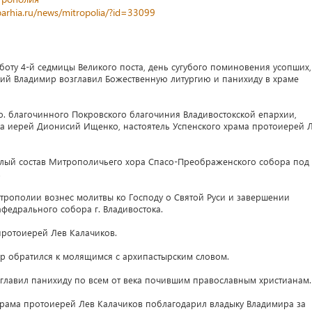
parhia.ru/news/mitropolia/?id=33099
убботу 4-й седмицы Великого поста, день сугубого поминовения усопших,
ий Владимир возглавил Божественную литургию и панихиду в храме
о. благочинного Покровского благочиния Владивостокской епархии,
ка иерей Дионисий Ищенко, настоятель Успенского храма протоиерей 
лый состав Митрополичьего хора Спасо-Преображенского собора под
.
трополии вознес молитвы ко Господу о Святой Руси и завершении
федрального собора г. Владивостока.
ротоиерей Лев Калачиков.
ир обратился к молящимся с архипастырским словом.
главил панихиду по всем от века почившим православным христианам.
храма протоиерей Лев Калачиков поблагодарил владыку Владимира за