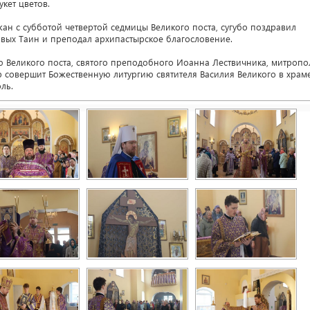
кет цветов.
н с субботой четвертой седмицы Великого поста, сугубо поздравил
овых Таин и преподал архипастырское благословение.
-ю Великого поста, святого преподобного Иоанна Лествичника, митропо
 совершит Божественную литургию святителя Василия Великого в храм
ль.