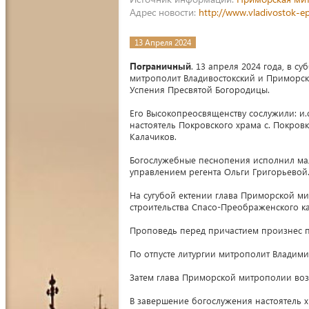
Адрес новости:
http://www.vladivostok-e
13 Апреля 2024
Пограничный
. 13 апреля 2024 года, в с
митрополит Владивостокский и Приморск
Успения Пресвятой Богородицы.
Его Высокопреосвященству сослужили: и.
настоятель Покровского храма с. Покров
Калачиков.
Богослужебные песнопения исполнил ма
управлением регента Ольги Григорьевой
На сугубой ектении глава Приморской ми
строительства Спасо-Преображенского ка
Проповедь перед причастием произнес п
По отпусте литургии митрополит Владим
Затем глава Приморской митрополии воз
В завершение богослужения настоятель 