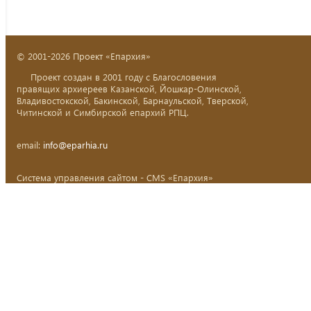
© 2001-2026 Проект «Епархия»
Проект создан в 2001 году с Благословения
правящих архиереев Казанской, Йошкар-Олинской,
Владивостокской, Бакинской, Барнаульской, Тверской,
Читинской и Симбирской епархий РПЦ.
email:
info@eparhia.ru
Система управления сайтом - CMS «Епархия»