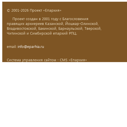
© 2001-2026 Проект «Епархия»
Проект создан в 2001 году с Благословения
правящих архиереев Казанской, Йошкар-Олинской,
Владивостокской, Бакинской, Барнаульской, Тверской,
Читинской и Симбирской епархий РПЦ.
email:
info@eparhia.ru
Система управления сайтом - CMS «Епархия»