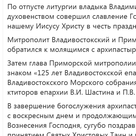
По отпусте литургии владыка Влади
духовенством совершил славление Го
нашему Иисусу Христу в честь праздн
Митрополит Владивостокский и При
обратился к молящимся с архипастыр
Затем глава Приморской митрополи
знаком «125 лет Владивостокской еп
Владивостокского Морского собрания
ктиторов епархии В.И. Шастина и П.В
В завершение богослужения архипас
с воскресным днем и продолжающим
Вознесения Господня, сугубо поздра
принятием Святых Христовых Таин и 