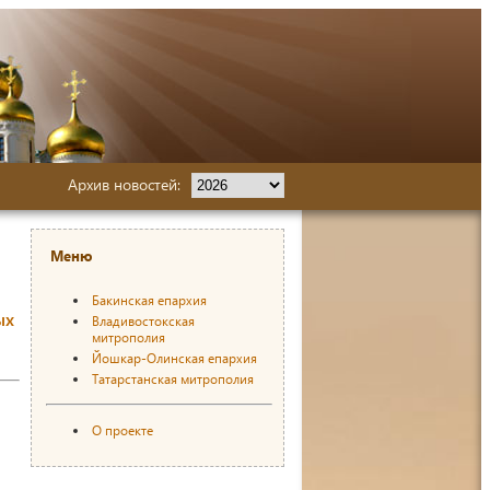
Архив новостей:
Меню
Бакинская епархия
ых
Владивостокская
митрополия
Йошкар-Олинская епархия
Татарстанская митрополия
О проекте