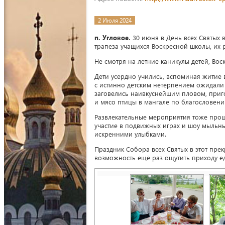
2 Июля 2024
п. Угловое.
30 июня в День всех Святых
трапеза учащихся Воскресной школы, их 
Не смотря на летние каникулы детей, Вос
Дети усердно учились, вспоминая житие 
с истинно детским нетерпением ожидали
заговелись наивкуснейшим пловом, приго
и мясо птицы в мангале по благословени
Развлекательные мероприятия тоже прош
участие в подвижных играх и шоу мыльн
искренними улыбками.
Праздник Собора всех Святых в этот пре
возможность ещё раз ощутить приходу е