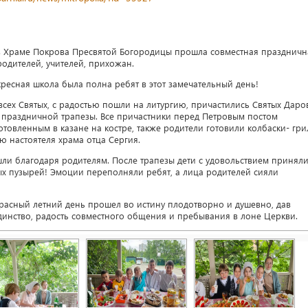
 в Храме Покрова Пресвятой Богородицы прошла совместная праздничн
родителей, учителей, прихожан.
кресная школа была полна ребят в этот замечательный день!
всех Святых, с радостью пошли на литургию, причастились Святых Даро
 праздничной трапезы. Все причастники перед Петровым постом
товленным в казане на костре, также родители готовили колбаски- гри
ю настоятеля храма отца Сергия.
ли благодаря родителям. После трапезы дети с удовольствием принял
ых пузырей! Эмоции переполняли ребят, а лица родителей сияли
красный летний день прошел во истину плодотворно и душевно, дав
динство, радость совместного общения и пребывания в лоне Церкви.