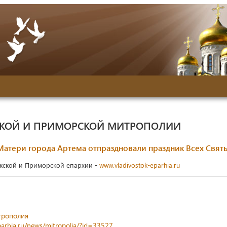
СКОЙ И ПРИМОРСКОЙ МИТРОПОЛИИ
атери города Артема отпраздновали праздник Всех Свят
окской и Приморской епархии -
www.vladivostok-eparhia.ru
трополия
parhia.ru/news/mitropolia/?id=33527