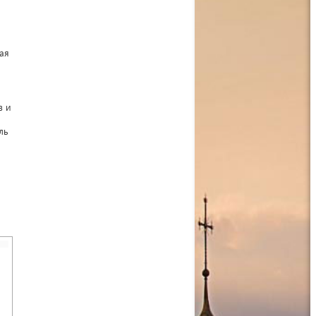
ая
в и
ль
и