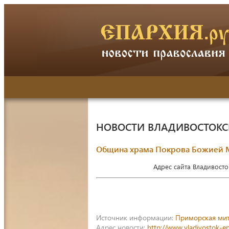
НОВОСТИ ВЛАДИВОСТОК
Община храма Покрова Божией М
Адрес сайта Владивост
Источник информации:
Приморская ми
Адрес новости:
http://www.vladivostok-e