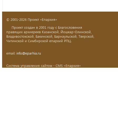
© 2001-2026 Проект «Епархия»
Проект создан в 2001 году с Благословения
правящих архиереев Казанской, Йошкар-Олинской,
Владивостокской, Бакинской, Барнаульской, Тверской,
Читинской и Симбирской епархий РПЦ.
email:
info@eparhia.ru
Система управления сайтом - CMS «Епархия»