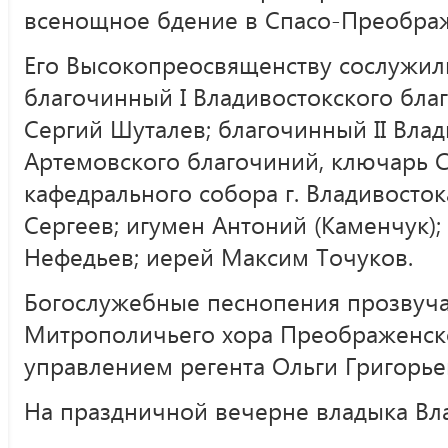
всенощное бдение в Спасо-Преобра
Его Высокопреосвященству сослужили
благочинный I Владивостокского бла
Сергий Шуталев; благочинный II Влад
Артемовского благочиний, ключарь 
кафедрального собора г. Владивосто
Сергеев; игумен Антоний (Каменчук)
Нефедьев; иерей Максим Точуков.
Богослужебные песнопения прозвуча
Митрополичьего хора Преображенск
управлением регента Ольги Григорье
На праздничной вечерне владыка Вл