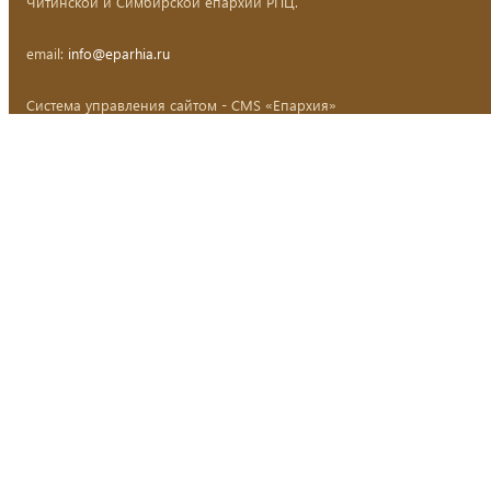
Читинской и Симбирской епархий РПЦ.
email:
info@eparhia.ru
Система управления сайтом - CMS «Епархия»