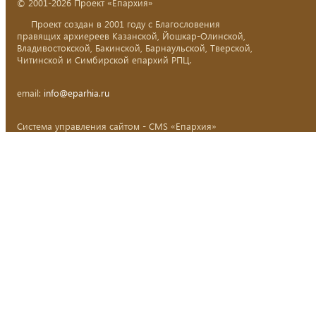
© 2001-2026 Проект «Епархия»
Проект создан в 2001 году с Благословения
правящих архиереев Казанской, Йошкар-Олинской,
Владивостокской, Бакинской, Барнаульской, Тверской,
Читинской и Симбирской епархий РПЦ.
email:
info@eparhia.ru
Система управления сайтом - CMS «Епархия»