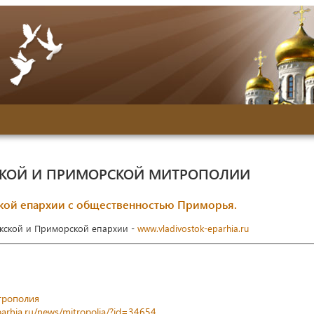
СКОЙ И ПРИМОРСКОЙ МИТРОПОЛИИ
кой епархии с общественностью Приморья.
окской и Приморской епархии -
www.vladivostok-eparhia.ru
трополия
parhia.ru/news/mitropolia/?id=34654