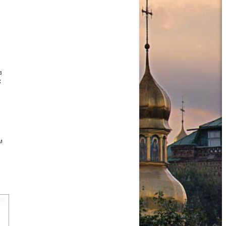
в
х
м