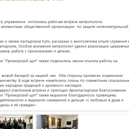
го управления состоялась рабочая встреча митрополита
с активистами общественной организации по защите интеллектуальной
и о своем пастырском пути, рассказал о многолетнем опыте служения 
 епархиях. Особое внимание митрополит уделил реализации церковны
амов, работу с прихожанами и детьми.
ии "Приморский щит" также поделились своим опытом работы на
 с живой беседой за чашкой чая. Обе стороны проявили искреннюю
удничеству. В ходе встречи наметились планы по совместным социальны
е народных традиций и духовного наследия.
дарил участников встречи и преподал Архипастырское благословение.
ии "Приморский щит" также выразили благодарность правящему
 деятельности и выразили намерение и дальше «с любовью в душе и
дины и её граждан».