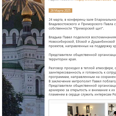
26 Марта 2025
24 марта, в конференц-зале Епархиально
Владивостокского и Приморского Павла 
собственности "Приморский щит".
Владыка Павел поделился воспоминаниям
Новосибирской, Ейской и Душанбинской
проектов, направленных на поддержку хр
Представители общественной организац
территории края.
Разговор проходил в теплой атмосфере,
заинтересованность и готовность к сотр
программам, направленным на сохранени
В заключение митрополит Павел поблаго
Представители общественной организац
архиерею за открытость и внимание к их
пламенем в сердце служить интересам Ро