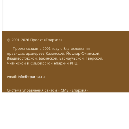
© 2001-2026 Проект «Епархия»
Проект создан в 2001 году с Благословения
правящих архиереев Казанской, Йошкар-Олинской,
Владивостокской, Бакинской, Барнаульской, Тверской,
Читинской и Симбирской епархий РПЦ.
email:
info@eparhia.ru
Система управления сайтом - CMS «Епархия»