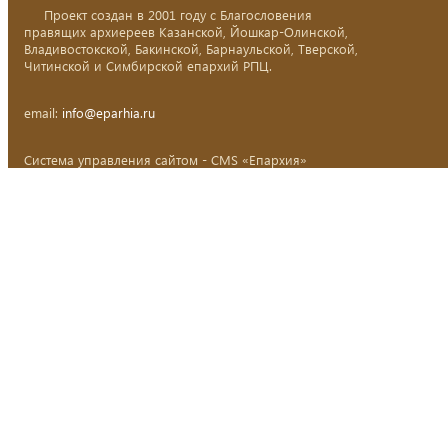
Проект создан в 2001 году с Благословения
правящих архиереев Казанской, Йошкар-Олинской,
Владивостокской, Бакинской, Барнаульской, Тверской,
Читинской и Симбирской епархий РПЦ.
email:
info@eparhia.ru
Система управления сайтом - CMS «Епархия»