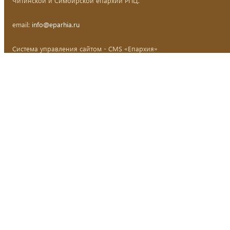
Читинской и Симбирской епархий РПЦ.
email:
info@eparhia.ru
Система управления сайтом - CMS «Епархия»