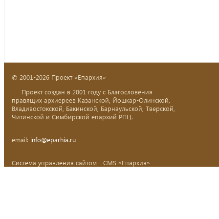
© 2001-2026 Проект «Епархия»
Проект создан в 2001 году с Благословения
правящих архиереев Казанской, Йошкар-Олинской,
Владивостокской, Бакинской, Барнаульской, Тверской,
Читинской и Симбирской епархий РПЦ.
email:
info@eparhia.ru
Система управления сайтом - CMS «Епархия»