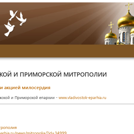
СКОЙ И ПРИМОРСКОЙ МИТРОПОЛИИ
ли акцией милосердия
окской и Приморской епархии -
www.vladivostok-eparhia.ru
трополия
parhia.ru/news/mitropolia/?id=34999