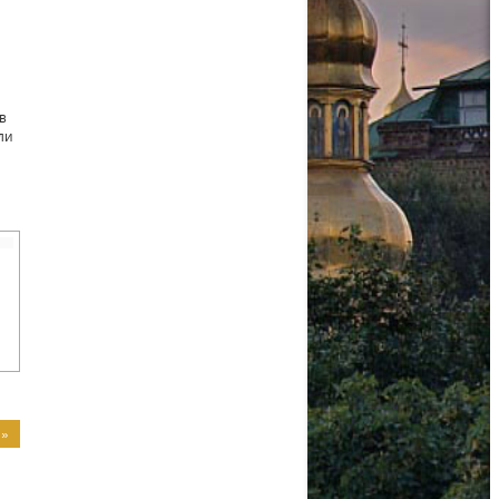
в
ли
 »