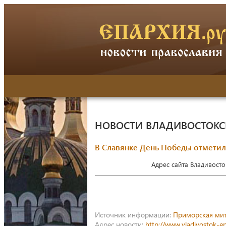
НОВОСТИ ВЛАДИВОСТОК
В Славянке День Победы отмети
Адрес сайта Владивост
Источник информации:
Приморская ми
Адрес новости:
http://www.vladivostok-e