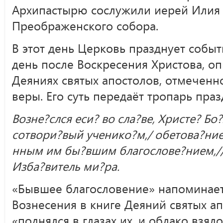
Архипастырю сослужили иерей Илия 
Преображенского собора.
В этот день Церковь празднует собы
день после Воскресения Христова, оп
Деяниях святых апостолов, отмеченн
веры. Его суть передаёт тропарь праз
Возне?слся еси? во сла?ве, Христе? Бо
сотвори?вый ученико?м,/ обетова?ние
нным им бы?вшим благослове?нием,//
Изба?витель ми?ра.
«Бывшее благословение» напоминает
Вознесения в книге Деяний святых ап
«поднялся в глазах их, и облако взяло 