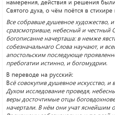
намерения, действия и решения был
Святого духа, о чём поётся в стихире 
Все собравше душевное художество, 
сразсмотривше, небесный и честный 
богописанне начерташа: в немже яв
собезначальнаго Слова научают, и вс
апостольским последующе проявленно
пребогатии истинно, и богомудрии
.
В переводе на русский:
В
сё совокупив душевное искусство, и
Духом исследование проведя, небесн
веры досточтимые отцы боговдохно
начертали. В нём они учат яснейшим 