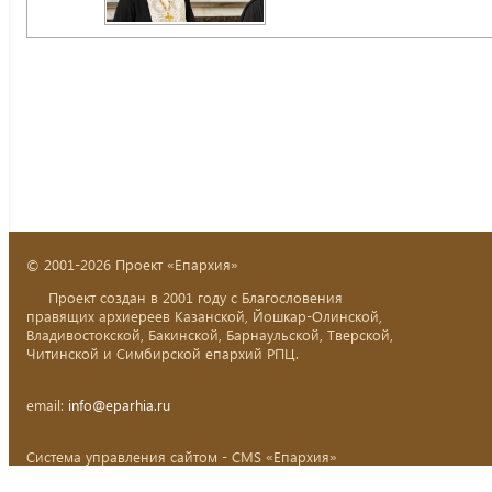
© 2001-2026 Проект «Епархия»
Проект создан в 2001 году с Благословения
правящих архиереев Казанской, Йошкар-Олинской,
Владивостокской, Бакинской, Барнаульской, Тверской,
Читинской и Симбирской епархий РПЦ.
email:
info@eparhia.ru
Система управления сайтом - CMS «Епархия»