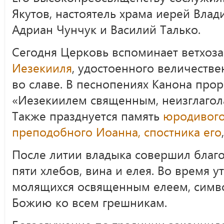
Якутов, настоятель храма иерей Вла
Адриан Чунчук и Василий Талько.
Сегодня Церковь вспоминает ветхоз
Иезекииля
, удостоенного величеств
во славе. В песнопениях Канона прор
«Иезекиилем священным, неизглаго
Также празднуется память
юродивого
преподобного Иоанна, спостника его
После литии владыка совершил благ
пяти хлебов, вина и елея. Во время 
молящихся освященным елеем, сим
Божию ко всем грешникам.