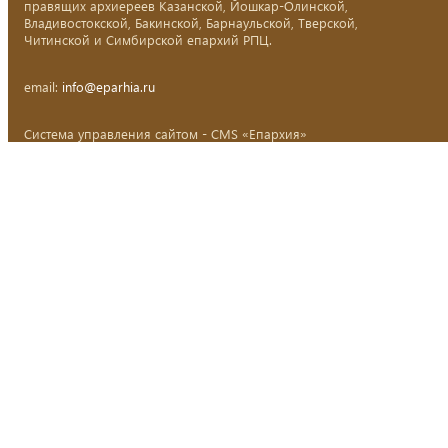
правящих архиереев Казанской, Йошкар-Олинской,
Владивостокской, Бакинской, Барнаульской, Тверской,
Читинской и Симбирской епархий РПЦ.
email:
info@eparhia.ru
Система управления сайтом - CMS «Епархия»