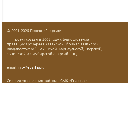
© 2001-2026 Проект «Епархия»
Проект создан в 2001 году с Благословения
правящих архиереев Казанской, Йошкар-Олинской,
Владивостокской, Бакинской, Барнаульской, Тверской,
Читинской и Симбирской епархий РПЦ.
email:
info@eparhia.ru
Система управления сайтом - CMS «Епархия»