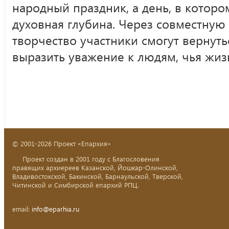
народный праздник, а день, в которо
духовная глубина. Через совместную 
творчество участники смогут вернуть
выразить уважение к людям, чья жиз
© 2001-2026 Проект «Епархия»
Проект создан в 2001 году с Благословения
правящих архиереев Казанской, Йошкар-Олинской,
Владивостокской, Бакинской, Барнаульской, Тверской,
Читинской и Симбирской епархий РПЦ.
email:
info@eparhia.ru