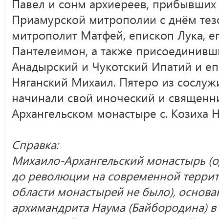
Павел и сонм архиереев, прибывших 
Приамурской митрополии с днём тезо
митрополит Матфей, епископ Лука, е
Пантелеимон, а также присоединивш
Анадырский и Чукотский Ипатий и е
Няганский Михаил. Пятеро из сослу
начинали свой иноческий и священн
Архангельском монастыре с. Козиха 
Справка
:
Михаило-Архангельский монастырь (од
до революции на современной терри
области монастырей не было), основа
архимандрита Наума (Байбородина) в 