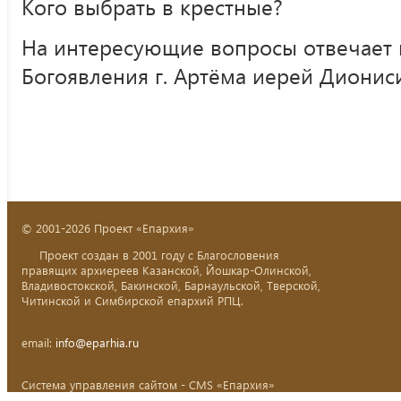
Кого выбрать в крестные?
На интересующие вопросы отвечает 
Богоявления г. Артёма иерей Дионис
© 2001-2026 Проект «Епархия»
Проект создан в 2001 году с Благословения
правящих архиереев Казанской, Йошкар-Олинской,
Владивостокской, Бакинской, Барнаульской, Тверской,
Читинской и Симбирской епархий РПЦ.
email:
info@eparhia.ru
Система управления сайтом - CMS «Епархия»