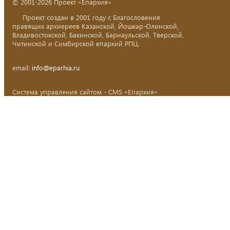
© 2001-2026 Проект «Епархия»
Проект создан в 2001 году с Благословения
правящих архиереев Казанской, Йошкар-Олинской,
Владивостокской, Бакинской, Барнаульской, Тверской,
Читинской и Симбирской епархий РПЦ.
email:
info@eparhia.ru
Система управления сайтом - CMS «Епархия»