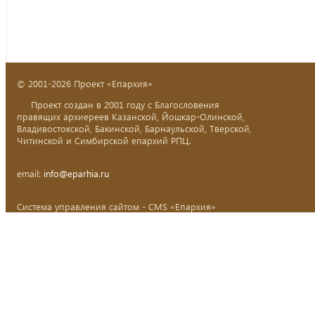
© 2001-2026 Проект «Епархия»
Проект создан в 2001 году с Благословения
правящих архиереев Казанской, Йошкар-Олинской,
Владивостокской, Бакинской, Барнаульской, Тверской,
Читинской и Симбирской епархий РПЦ.
email:
info@eparhia.ru
Система управления сайтом - CMS «Епархия»