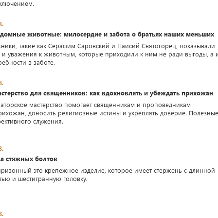
сключением.
3.
здомные животные: милосердие и забота о братьях наших меньших
ники, такие как Серафим Саровский и Паисий Святогорец, показывали
и уважения к животным, которые приходили к ним не ради выгоды, а 
ребности в заботе.
3.
астерство для священников: как вдохновлять и убеждать прихожан
ораторское мастерство помогает священникам и проповедникам
рихожан, доносить религиозные истины и укреплять доверие. Полезны
фективного служения.
3.
ка стяжных болтов
призонный это крепежное изделие, которое имеет стержень с длинной
тью и шестигранную головку.
3.