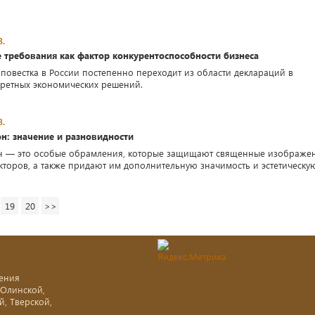
3.
 требования как фактор конкурентоспособности бизнеса
 повестка в России постепенно переходит из области деклараций в
кретных экономических решений.
3.
н: значение и разновидности
он — это особые обрамления, которые защищают священные изображе
кторов, а также придают им дополнительную значимость и эстетическу
19
20
>>
ения
-Олинской,
й, Тверской,