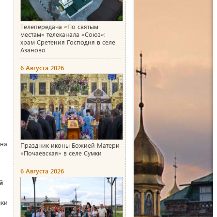
Телепередача «По святым
местам» телеканала «Союз»:
храм Сретения Господня в селе
Азаново
6 Августа 2026
 на
Праздник иконы Божией Матери
«Почаевская» в селе Сумки
6 Августа 2026
й
нки