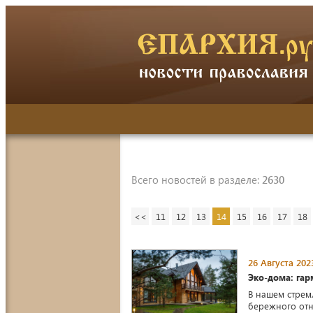
Всего новостей в разделе:
2630
<<
11
12
13
14
15
16
17
18
26 Августа 202
Эко-дома: гар
В нашем стрем
бережного отн