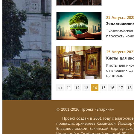
25 Августа 202
Экологические
Экологическая
плоскость кон
25 Августа 202
Киоты для ико
Киоты для ик
от внешних фа
ценность
<<
11
12
13
14
15
16
17
18
© 2001-2026 Проект «Епархия»
Проект создан в 2001 году с Благослов
правящих архиереев Казанской, Йошкар
Владивостокской, Бакинской, Барнаульско
Читинской и Симбирской епархий РПЦ.