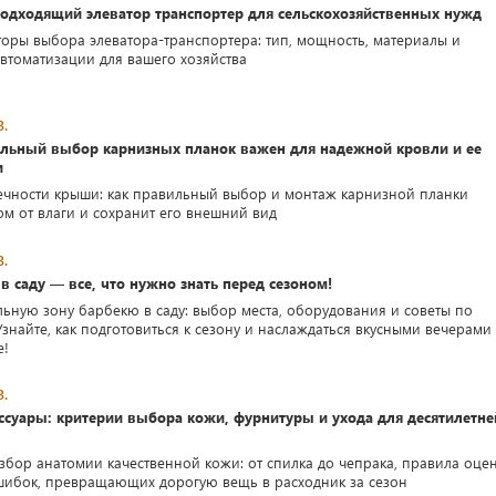
подходящий элеватор транспортер для сельскохозяйственных нужд
оры выбора элеватора-транспортера: тип, мощность, материалы и
втоматизации для вашего хозяйства
3.
льный выбор карнизных планок важен для надежной кровли и ее
и
ечности крыши: как правильный выбор и монтаж карнизной планки
ом от влаги и сохранит его внешний вид
3.
в саду — все, что нужно знать перед сезоном!
льную зону барбекю в саду: выбор места, оборудования и советы по
Узнайте, как подготовиться к сезону и наслаждаться вкусными вечерами
е!
3.
ссуары: критерии выбора кожи, фурнитуры и ухода для десятилетне
збор анатомии качественной кожи: от спилка до чепрака, правила оце
шибок, превращающих дорогую вещь в расходник за сезон