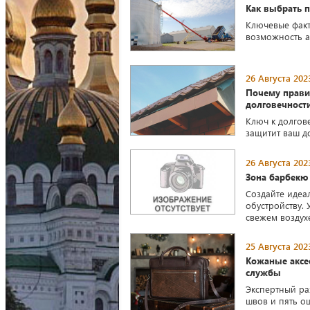
Как выбрать 
Ключевые факт
возможность а
26 Августа 202
Почему прави
долговечност
Ключ к долгов
защитит ваш д
26 Августа 202
Зона барбекю 
Создайте идеа
обустройству. 
свежем воздух
25 Августа 202
Кожаные аксе
службы
Экспертный ра
швов и пять о