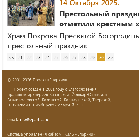
14 Октября 2025.
Престольный праздни
отметили крестным 
Храм Покрова Пресвятой Богородицы
престольный праздник
<<
21
22
23
24
25
26
27
28
29
30
>>
© 2001-2026 Проект «Епархия»
Проект создан в 2001 году с Благословения
правящих архиереев Казанской, Йошкар-Олинской,
Владивостокской, Бакинской, Барнаульской, Тверской,
Читинской и Симбирской епархий РПЦ.
email:
info@eparhia.ru
Система управления сайтом - CMS «Епархия»