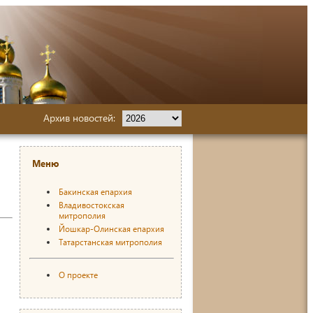
Архив новостей:
Меню
Бакинская епархия
Владивостокская
митрополия
Йошкар-Олинская епархия
Татарстанская митрополия
О проекте