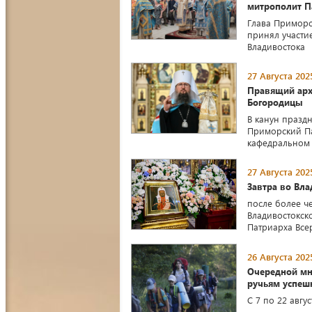
митрополит П
Глава Приморс
принял участи
Владивостока
27 Августа 202
Правящий арх
Богородицы
В канун празд
Приморский П
кафедральном
27 Августа 202
Завтра во Вл
после более ч
Владивостокск
Патриарха Все
26 Августа 202
Очередной мн
ручьям успеш
С 7 по 22 авгу