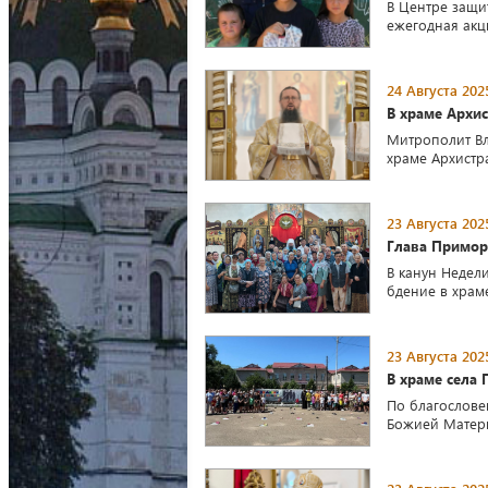
В Центре защит
ежегодная акц
24 Августа 202
В храме Архис
Митрополит Вл
храме Архистр
23 Августа 202
Глава Примор
В канун Недел
бдение в храм
23 Августа 202
В храме села
По благослове
Божией Матери