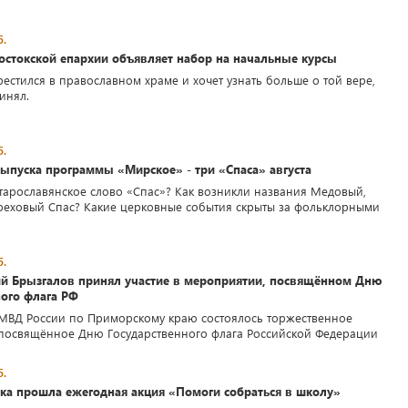
5.
стокской епархии объявляет набор на начальные курсы
крестился в православном храме и хочет узнать больше о той вере,
инял.
5.
ыпуска программы «Мирское» - три «Спаса» августа
старославянское слово «Спас»? Как возникли названия Медовый,
еховый Спас? Какие церковные события скрыты за фольклорными
5.
й Брызгалов принял участие в мероприятии, посвящённом Дню
ного флага РФ
МВД России по Приморскому краю состоялось торжественное
посвящённое Дню Государственного флага Российской Федерации
5.
вка прошла ежегодная акция «Помоги собраться в школу»