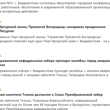
зия №2» г. Владивостока состоялась Августовская городская конферен
х работников «Воспитание в современной образовательной организац
к конкретным действиям»
5.
-Артурской иконы Пресвятой Богородицы совершена праздничная
Литургия
ования Порт-Артурской иконы "Торжество Пресвятой Богородицы"
аздник отмечает ещё один Порт-Артурский храм г. Владивостока - на у
5.
браженском кафедральном соборе проходят молебны перед мощам
она
раженском соборе г. Владивостока проходят молебны с чтением акафи
 перед иконой и мощами святителя Тихона, Патриарха Московского и
5.
ами святителя Тихона доставлен в Спасо-Преображенский собор
ми святителя Тихона, Патриарха Всероссийского, совершающий
естный ход по более чем 90 городам России и Белоруссии, торжествен
пасо-Преображенском кафедральном соборе