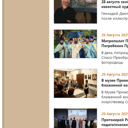
28 августа св
известный ху
Геннадий Дмит
после иллюстр
29 Августа 202
Митрополит П
Погребения П
В день попраз
Спасо-Преобра
Богородицы
29 Августа 202
В музее Прим
блаженной ко
В Музее Примо
блаженной кон
искусствовед С
29 Августа 202
Протоиерей Р
педагогическ