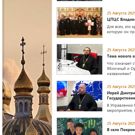
25 Августа 202
ЦПЦС Владиво
Для всех, кто 
которую он пр
25 Августа 202
Тема нового в
Что означает 
Яблочный и Ор
названиями?
25 Августа 202
Иерей Дмитри
Государствен
В Управлении 
мероприятие, 
25 Августа 202
В селе Покро