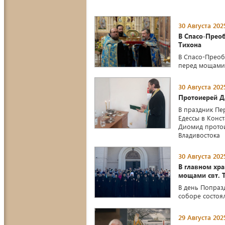
30 Августа 202
В Спасо-Прео
Тихона
В Спасо-Преоб
перед мощами 
30 Августа 202
Протоиерей Д
В праздник Пе
Едессы в Конст
Диомид протои
Владивостока
30 Августа 202
В главном хр
мощами свт. 
В день Попраз
соборе состоя
29 Августа 202