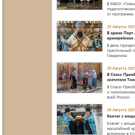
В МБОУ «Гимна
педагогически
от программы 
29 Августа 202
В храме Порт
архиерейская 
В день праздн
престольный пр
Гамарника
29 Августа 202
В Спасо-Прео
святителя Тих
В Спасо-Преоб
и поклонением
всей России
28 Августа 202
Ковчег с мощ
Ковчег с моща
масштабный кр
встретили в С