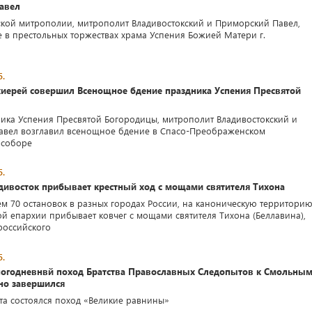
авел
кой митрополии, митрополит Владивостокский и Приморский Павел,
е в престольных торжествах храма Успения Божией Матери г.
5.
иерей совершил Всенощное бдение праздника Успения Пресвятой
ника Успения Пресвятой Богородицы, митрополит Владивостокский и
авел возглавил всенощное бдение в Спасо-Преображенском
 соборе
5.
адивосток прибывает крестный ход с мощами святителя Тихона
ем 70 остановок в разных городах России, на каноническую территори
ой епархии прибывает ковчег с мощами святителя Тихона (Беллавина),
российского
5.
огодневнвй поход Братства Православных Следопытов к Смольны
но завершился
ста состоялся поход «Великие равнины»