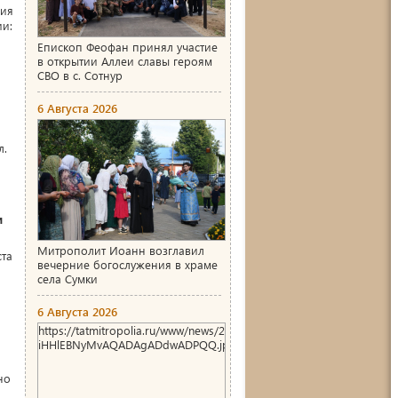
ция
ии:
Епископ Феофан принял участие
в открытии Аллеи славы героям
СВО в с. Сотнур
6 Августа 2026
л.
и
Митрополит Иоанн возглавил
ста
вечерние богослужения в храме
села Сумки
6 Августа 2026
https://tatmitropolia.ru/www/news/2026/8/1786004466_00_AgACA
iHHlEBNyMvAQADAgADdwADPQQ.jpg
но