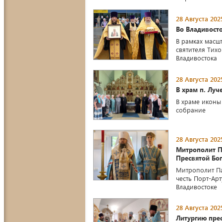
28 Августа 202
Во Владивосто
В рамках масш
святителя Тихо
Владивостока
28 Августа 202
В храм п. Луч
В храме иконы
собрание
28 Августа 202
Митрополит П
Пресвятой Бо
Митрополит Па
честь Порт-Ар
Владивостоке
28 Августа 202
Литургию прес