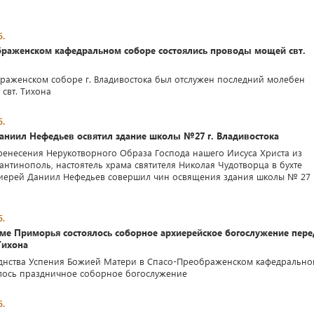
5.
браженском кафедральном соборе состоялись проводы мощей свт.
раженском соборе г. Владивостока был отслужен последний молебен
свт. Тихона
5.
аниил Нефедьев освятил здание школы №27 г. Владивостока
ренесения Нерукотворного Образа Господа нашего Иисуса Христа из
антинополь, настоятель храма святителя Николая Чудотворца в бухте
ерей Даниил Нефедьев совершил чин освящения здания школы № 27 г
5.
аме Приморья состоялось соборное архиерейское богослужение пере
Тихона
днства Успения Божией Матери в Спасо-Преображенском кафедрально
лось праздничное соборное богослужение
5.