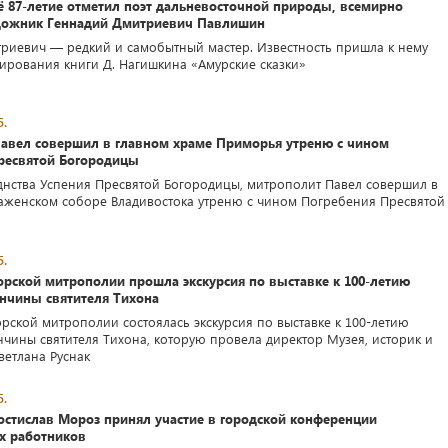
оё 87-летие отметил поэт дальневосточной природы, всемирно
дожник Геннадий Дмитриевич Павлишин
риевич — редкий и самобытный мастер. Известность пришла к нему
ирования книги Д. Нагишкина «Амурские сказки»
5.
авел совершил в главном храме Приморья утреню с чином
ресвятой Богородицы
днства Успения Пресвятой Богородицы, митрополит Павел совершил в
женском соборе Владивостока утреню с чином Погребения Пресвятой
5.
орской митрополии прошла экскурсия по выставке к 100-летию
нчины святителя Тихона
рской митрополии состоялась экскурсия по выставке к 100-летию
чины святителя Тихона, которую провела директор Музея, историк и
ветлана Руснак
5.
остислав Мороз принял участие в городской конференции
их работников