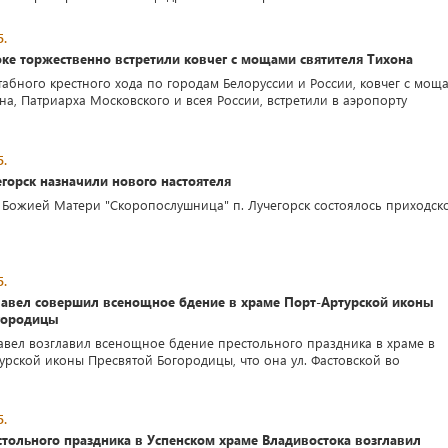
5.
ке торжественно встретили ковчег с мощами святителя Тихона
табного крестного хода по городам Белоруссии и России, ковчег с мощ
на, Патриарха Московского и всея России, встретили в аэропорту
5.
егорск назначили нового настоятеля
 Божией Матери "Скоропослушница" п. Лучегорск состоялось приходск
5.
авел совершил всенощное бдение в храме Порт-Артурской иконы
городицы
вел возглавил всенощное бдение престольного праздника в храме в
турской иконы Пресвятой Богородицы, что она ул. Фастовской во
5.
тольного праздника в Успенском храме Владивостока возглавил