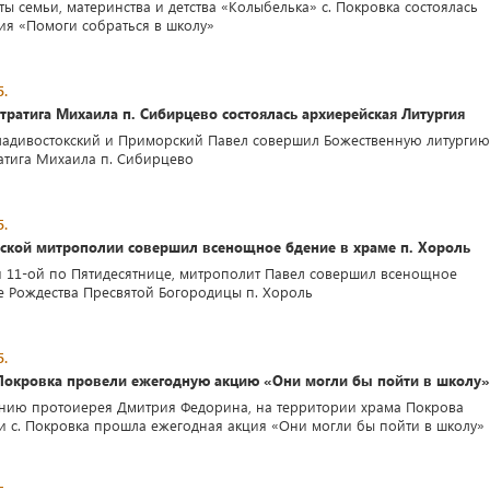
ы семьи, материнства и детства «Колыбелька» с. Покровка состоялась
ия «Помоги собраться в школу»
5.
тратига Михаила п. Сибирцево состоялась архиерейская Литургия
адивостокский и Приморский Павел совершил Божественную литургию
атига Михаила п. Сибирцево
5.
ской митрополии совершил всенощное бдение в храме п. Хороль
и 11-ой по Пятидесятнице, митрополит Павел совершил всенощное
е Рождества Пресвятой Богородицы п. Хороль
5.
 Покровка провели ежегодную акцию «Они могли бы пойти в школу»
нию протоиерея Дмитрия Федорина, на территории храма Покрова
 с. Покровка прошла ежегодная акция «Они могли бы пойти в школу»