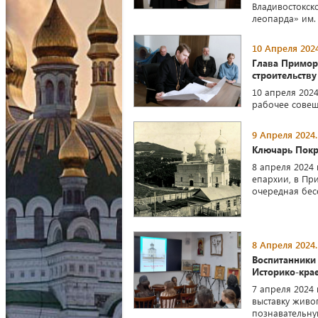
Владивостокск
леопарда» им. 
10 Апреля 2024
Глава Примор
строительств
10 апреля 202
рабочее совещ
9 Апреля 2024.
Ключарь Покро
8 апреля 2024
епархии, в Пр
очередная бес
8 Апреля 2024.
Воспитанники
Историко-кра
7 апреля 2024
выставку живо
познавательну