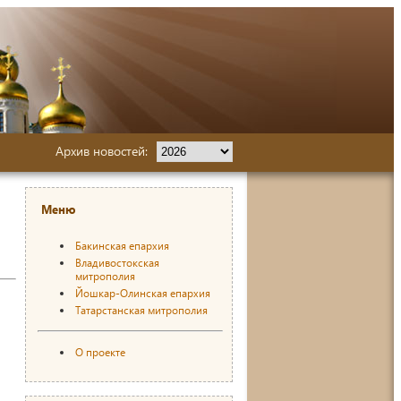
Архив новостей:
Меню
Бакинская епархия
Владивостокская
митрополия
Йошкар-Олинская епархия
Татарстанская митрополия
О проекте