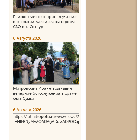
Епископ Феофан принял участие
в открытии Аллеи славы героям
СВО в с. Сотнур
6 Августа 2026
Митрополит Иоанн возглавил
вечерние богослужения в храме
села Сумки
я
6 Августа 2026
https://tatmitropolia.ru/www/news/2026/8/1786004466_00_AgACA
iHHlEBNyMvAQADAgADdwADPQQ.jpg