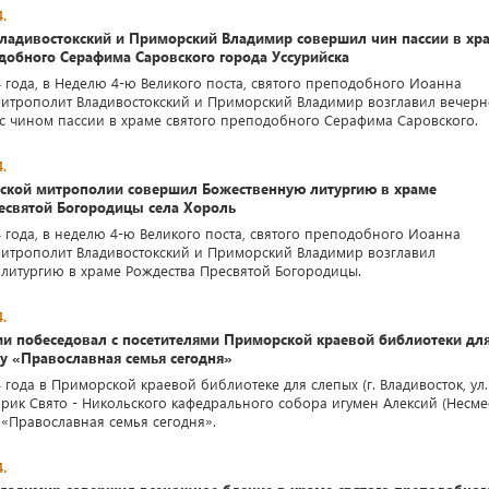
.
ладивостокский и Приморский Владимир совершил чин пассии в хр
добного Серафима Саровского города Уссурийска
4 года, в Неделю 4-ю Великого поста, святого преподобного Иоанна
митрополит Владивостокский и Приморский Владимир возглавил вечерн
с чином пассии в храме святого преподобного Серафима Саровского.
.
ской митрополии совершил Божественную литургию в храме
есвятой Богородицы села Хороль
4 года, в неделю 4-ю Великого поста, святого преподобного Иоанна
митрополит Владивостокский и Приморский Владимир возглавил
литургию в храме Рождества Пресвятой Богородицы.
.
ии побеседовал с посетителями Приморской краевой библиотеки дл
у «Православная семья сегодня»
 года в Приморской краевой библиотеке для слепых (г. Владивосток, ул.
ирик Свято - Никольского кафедрального собора игумен Алексий (Несме
 «Православная семья сегодня».
.