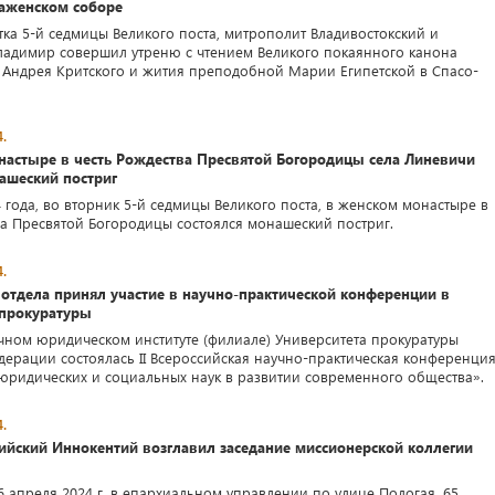
аженском соборе
тка 5-й седмицы Великого поста, митрополит Владивостокский и
адимир совершил утреню с чтением Великого покаянного канона
Андрея Критского и жития преподобной Марии Египетской в Спасо-
.
настыре в честь Рождества Пресвятой Богородицы села Линевичи
ашеский постриг
 года, во вторник 5-й седмицы Великого поста, в женском монастыре в
ва Пресвятой Богородицы состоялся монашеский постриг.
.
отдела принял участие в научно-практической конференции в
 прокуратуры
чном юридическом институте (филиале) Университета прокуратуры
дерации состоялась II Всероссийская научно-практическая конференци
 юридических и социальных наук в развитии современного общества».
.
ийский Иннокентий возглавил заседание миссионерской коллегии
6 апреля 2024 г. в епархиальном управлении по улице Пологая, 65