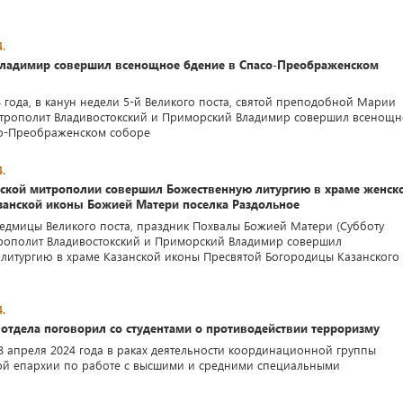
.
ладимир совершил всенощное бдение в Спасо-Преображенском
4 года, в канун недели 5-й Великого поста, святой преподобной Марии
итрополит Владивостокский и Приморский Владимир совершил всенощн
со-Преображенском соборе
.
ской митрополии совершил Божественную литургию в храме женск
занской иконы Божией Матери поселка Раздольное
 седмицы Великого поста, праздник Похвалы Божией Матери (Субботу
трополит Владивостокский и Приморский Владимир совершил
литургию в храме Казанской иконы Пресвятой Богородицы Казанского
.
отдела поговорил со студентами о противодействии терроризму
18 апреля 2024 года в раках деятельности координационной группы
ой епархии по работе с высшими и средними специальными