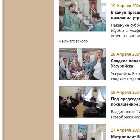
19 Апреля 2024
В канун праз
возглавил утр
Накануне субб
(Субботы Акаф
утреню с чтен
Черниговского
18 Апреля 2024
Сладкие пода
Уссурийска
Уссурийск. В 
сладкие подар
18 Апреля 2024
Под председа
посвященное 
Владивосток. 
Преображенско
17 Апреля 2024
Митрополит В