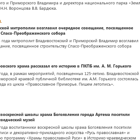
ого и Приморского Владимира и директора национального парка «Зем
Н.Н. Воронцова В.В. Бардюка.
.
ской митрополии возглавил очередное совещание, посвященное
у Спасо-Преображенского собора
4 года митрополит Владивостокский и Приморский Владимир возглавил
ание, посвященное строительству Спасо-Преображенского собора
вского храма рассказал его историю в ПКПБ им. А. М. Горького
 года, в рамках мероприятий, посвященных 125-летию. Владивостокской
иморской краевой публичной библиотеке им. А.М. Горького состоялась
еда из цикла «Православное Приморье. Пишем летопись».
 воскресной школы храма Богоявления города Артема посетили
еведческий музей
 года воспитанники воскресной школы храма Богоявления посетили
писи и декоративно-прикладного искусства «Русь православная» и
ю программу «Храмы православной Руси» в Историко-краеведческом