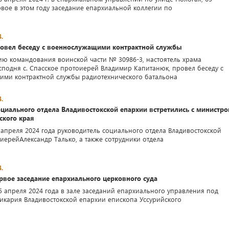
рвое в этом году заседание епархиальной коллегии по
.
овел беседу с военнослужащими контрактной службы
ю командования воинской части № 30986-3, настоятель храма
сподня с. Спасское протоиерей Владимир Капитанюк, провел беседу с
ми контрактной службы радиотехнического батальона
.
циального отдела Владивостокской епархии встретились с министр
ского края
4 апреля 2024 года руководитель социального отдела Владивостокской
иерейАлександр Талько, а также сотрудники отдела
.
рвое заседание епархиального церковного суда
15 апреля 2024 года в зале заседаний епархиального управления под
икария Владивостокской епархии епископа Уссурийского