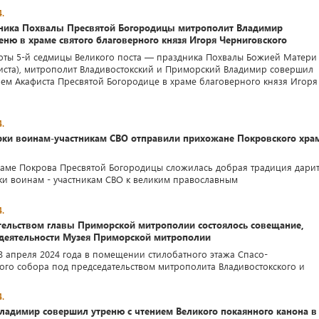
.
дника Похвалы Пресвятой Богородицы митрополит Владимир
еню в храме святого благоверного князя Игоря Черниговского
оты 5-й седмицы Великого поста — праздника Похвалы Божией Матери
иста), митрополит Владивостокский и Приморский Владимир совершил
ием Акафиста Пресвятой Богородице в храме благоверного князя Игоря
.
рки воинам-участникам СВО отправили прихожане Покровского хра
храме Покрова Пресвятой Богородицы сложилась добрая традиция дари
ки воинам - участникам СВО к великим православным
.
тельством главы Приморской митрополии состоялось совещание,
деятельности Музея Приморской митрополии
18 апреля 2024 года в помещении стилобатного этажа Спасо-
го собора под председательством митрополита Владивостокского и
.
ладимир совершил утреню с чтением Великого покаянного канона в