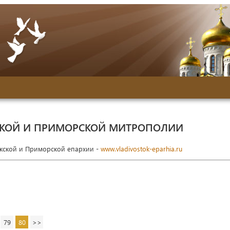
СКОЙ И ПРИМОРСКОЙ МИТРОПОЛИИ
окской и Приморской епархии -
www.vladivostok-eparhia.ru
79
80
>>