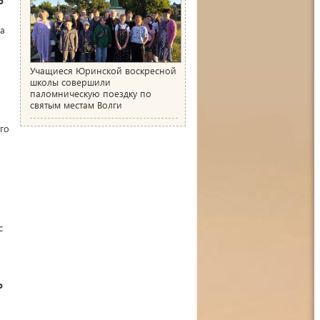
о
на
Учащиеся Юринской воскресной
школы совершили
паломническую поездку по
святым местам Волги
го
с
о