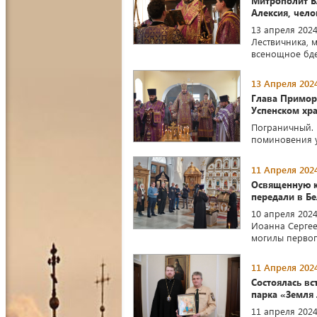
Митрополит В
Алексия, чел
13 апреля 2024
Лествичника, 
всенощное бде
13 Апреля 2024
Глава Примор
Успенском хр
Пограничный. 1
поминовения у
11 Апреля 2024
Освященную к
передали в Б
10 апреля 202
Иоанна Сергее
могилы первоп
11 Апреля 2024
Состоялась в
парка «Земля 
11 апреля 202