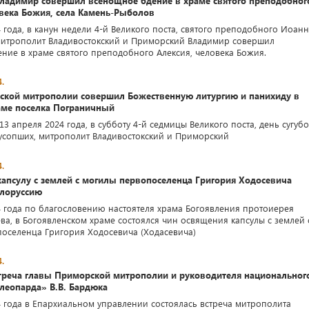
ладимир совершил всенощное бдение в храме святого преподобног
овека Божия, села Камень-Рыболов
 года, в канун недели 4-й Великого поста, святого преподобного Иоан
митрополит Владивостокский и Приморский Владимир совершил
ние в храме святого преподобного Алексия, человека Божия.
.
ской митрополии совершил Божественную литургию и панихиду в
аме поселка Пограничный
3 апреля 2024 года, в субботу 4-й седмицы Великого поста, день сугубо
сопших, митрополит Владивостокский и Приморский
.
апсулу с землей с могилы первопоселенца Григория Ходосевича
елоруссию
4 года по благословению настоятеля храма Богоявления протоиерея
ва, в Богоявленском храме состоялся чин освящения капсулы с землей 
оселенца Григория Ходосевича (Ходасевича)
.
стреча главы Приморской митрополии и руководителя национальног
леопарда» В.В. Бардюка
4 года в Епархиальном управлении состоялась встреча митрополита