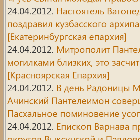
24.04.2012.
Настоятель Ватопе
поздравил кузбасского архипа
[Екатеринбургская епархия]
24.04.2012.
Митрополит Пантел
могилками близких, это засчи
[Красноярская Епархия]
24.04.2012.
В день Радоницы М
Ачинский Пантелеимон совер
Пасхальное поминовение усо
24.04.2012.
Епископ Варнава п
округов Выксунской и Павлов