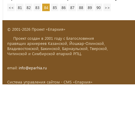
<<
81
82
83
84
85
86
87
88
89
90
>>
© 2001-2026 Проект «Епархия»
Проект создан в 2001 году с Благословения
правящих архиереев Казанской, Йошкар-Олинской,
Владивостокской, Бакинской, Барнаульской, Тверской,
Читинской и Симбирской епархий РПЦ.
email:
info@eparhia.ru
Система управления сайтом - CMS «Епархия»