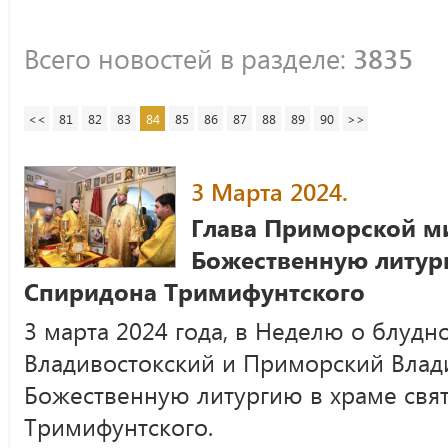
Всего новостей в разделе:
3835
<<
81
82
83
84
85
86
87
88
89
90
>>
3 Марта 2024.
Глава Приморской м
Божественную литург
Спиридона Тримифунтского
3 марта 2024 года, в Неделю о блудн
Владивостокский и Приморский Влад
Божественную литургию в храме свя
Тримифунтского.