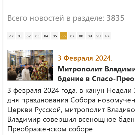
Всего новостей в разделе:
3835
<<
81
82
83
84
85
86
87
88
89
90
>>
3 Февраля 2024.
Митрополит Владим
бдение в Спасо-Пре
3 февраля 2024 года, в канун Недели
дня празднования Собора новомучен
Церкви Русской, митрополит Владив
Владимир совершил всенощное бден
Преображенском соборе