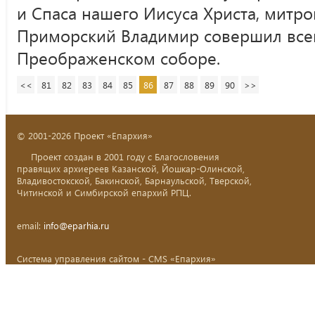
и Спаса нашего Иисуса Христа, митр
Приморский Владимир совершил все
Преображенском соборе.
<<
81
82
83
84
85
86
87
88
89
90
>>
© 2001-2026 Проект «Епархия»
Проект создан в 2001 году с Благословения
правящих архиереев Казанской, Йошкар-Олинской,
Владивостокской, Бакинской, Барнаульской, Тверской,
Читинской и Симбирской епархий РПЦ.
email:
info@eparhia.ru
Система управления сайтом - CMS «Епархия»