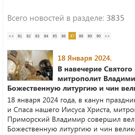
Всего новостей в разделе:
3835
<<
81
82
83
84
85
86
87
88
89
90
>>
18 Января 2024.
В навечерие Святого
митрополит Владими
Божественную литургию и чин ве
18 января 2024 года, в канун праздн
и Спаса нашего Иисуса Христа, митр
Приморский Владимир совершил вел
Божественную литургию и чин велик