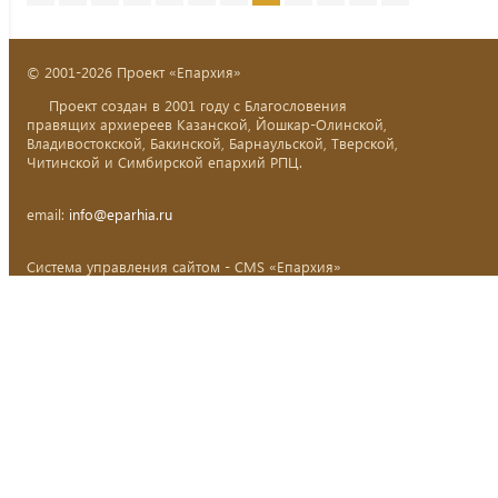
© 2001-2026 Проект «Епархия»
Проект создан в 2001 году с Благословения
правящих архиереев Казанской, Йошкар-Олинской,
Владивостокской, Бакинской, Барнаульской, Тверской,
Читинской и Симбирской епархий РПЦ.
email:
info@eparhia.ru
Система управления сайтом - CMS «Епархия»